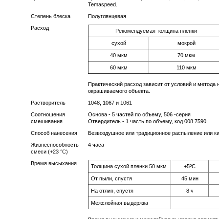
Temaspeed.
Степень блеска
Полуглянцевая
Расход
Рекомендуемая толщина пленки
сухой
мокрой
40 мкм
70 мкм
60 мкм
110 мкм
Практический расход зависит от условий и метода
окрашиваемого объекта.
Растворитель
1048, 1067 и 1061
Соотношения
Основа - 5 частей по объему, 506 -серия
смешивания
Отвердитель - 1 часть по объему, код 008 7590.
Способ нанесения
Безвоздушное или традиционное распыление или к
Жизнеспособность
4 часа
смеси (+23 °C)
Время высыхания
Толщина сухой пленки 50 мкм
+5ºС
От пыли, спустя
45 мин
На отлип, спустя
8 ч
Межслойная выдержка