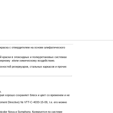
краска с отвердителем на основе алифатического
й краски в эпоксидных и полиуретановых системах
ферному и/или химическому воздействию.
рхностей резервуаров, стальных каркасов и прочих
ю.
рая хорошо сохраняет блеск и цвет со временем и не
ent Directive) № VTT-C-4033-15-09, т.е. его можно
nicolor Nova и Symphony. Колеруется по системе