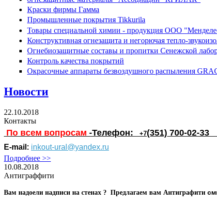
Краски фирмы Гамма
Промышленные покрытия Tikkurila
Товары специальной химии - продукция ООО "Менделе
Конструктивная огнезащита и негорючая тепло-звукои
Огнебиозащитные составы и пропитки Сенежской лабо
Контроль качества покрытий
Окрасочные аппараты безвоздушного распыления GR
Новости
22.10.2018
Контакты
По всем вопросам
-Телефон:
(351) 700-02-33
+7
E-mail:
inkout-ural@yandex.ru
Подробнее >>
10.08.2018
Антиграффити
см
Вам надоели надписи на стенах ? Предлагаем вам Антиграфити