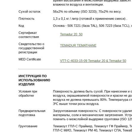
Время высыхания и межслойная выдержка зависят 
влажности воздуха и вентиляции.
Сухой остаток
56±2% по объему (ISO 3233); 70±2% по весу.
Плотность
1,3 ± 0,1 кг / литр (готовой к применению смеси) .
Код
Основа - 506 7221 (база TAL), 506 7223 (база TCL), 
Сертификат
Temadur 20_50
соответствия
Свидетельство о
TEMADUR TEMATHANE
государственной
регистрации
MED Certificate
VTT-C-4033-15-09 Temadur 20 & Temadur 50
ИНСТРУКЦИЯ ПО
ИСПОЛЬЗОВАНИЮ
ИЗДЕЛИЯ
Условия при
Поверхность должна быть сухой. При нанесении и 
обработке
воздуха, окрашиваемой поверхности и краски не д
воздуха не должна превышать 80%. Температура ст
3ºС выше точки росы воздуха.
Предварительная
Загрунтованная поверхность: С поверхности удал
подготовка
материалы, соли и механические загрязнения. Уст
помнить о межслойной выдержке грунтовки (ISO 129
Грунтование
Темакоут ГПЛ-С Праймер, Темакоут ГФ Праймер, Т
ГПЛ-С МИО, Темакоут РМ 40, Темакоут СПА, Темаб