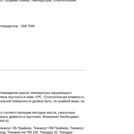
от толщины пленки, температуры, относительной
отвердитель - 008 7590.
отверждении краски температура окружающего
олжна опускаться ниже +5ºС. Относительная влажность
альной поверхности должна быть, по крайней мере, на
ить соответствующим методом масла, смазочные
ранить дефекты в грунтовке. Внимание! Необходимо
44-4).
емакоут ХБ Праймер, Темакоут ПМ Праймер, Темакоут
онд, Темамастик ПМ 100, Темадур 20, Темадур