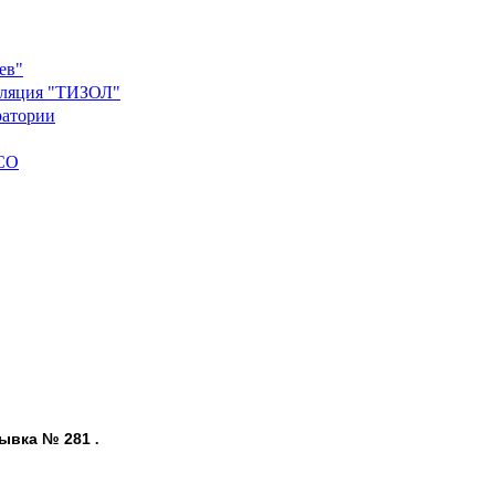
ев"
золяция "ТИЗОЛ"
ратории
ACO
ывка № 281
.