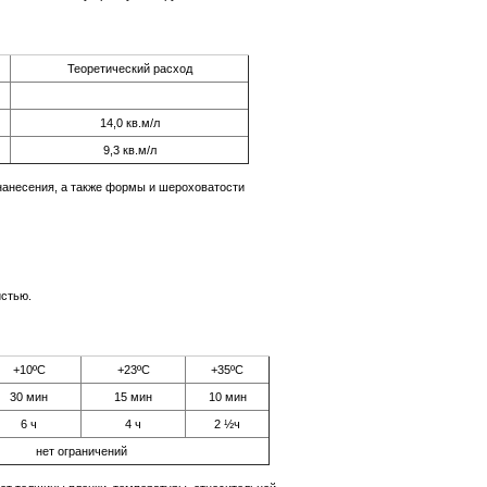
Теоретический расход
14,0 кв.м/л
9,3 кв.м/л
 нанесения, а также формы и шероховатости
истью.
+10ºС
+23ºС
+35ºС
30 мин
15 мин
10 мин
6 ч
4 ч
2 ½ч
нет ограничений