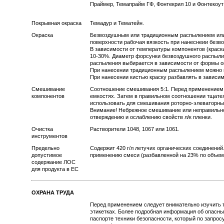
Праймер, Темапрайм ГФ, Фонтекрил 10 и Фонтекоу
Покрывная окраска
Темадур и Тематейн.
Окраска
Безвоздушным или традиционным распылением или 
поверхности рабочая вязкость при нанеснеии безв
В зависимости от температуры компонентов (краски
10-30%. Диаметр форсунки безвоздушного распылите
распыления выбирается в зависимости от формы 
При нанесении традиционным распылением можно и
При нанесении кистью краску разбавлять в зависим
Смешивание
Соотношение смешивания 5:1. Перед применением 
компонентов
емкостях. Затем в правильном соотношении тщате
использовать для смешивания роторно-элеваторный 
Внимание! Небрежное смешивание или неправильно
отверждению и ослаблению свойств л/к пленки.
Очистка
Растворители 1048, 1067 или 1061.
инструментов
Предельно
Содержит 420 г/л летучих органических соединени
допустимое
применению смеси (разбавленной на 23% по объему)
содержание ЛОС
для продукта в ЕС
ОХРАНА ТРУДА
Перед применением следует внимательно изучить т
этикетках. Более подробная информация об опасны
паспорте техники безопасности, который по запросу