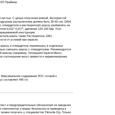
т ЕП Праймер.
кистью. С целью получения ровной, беспористой
оздушным распылителем должна быть 30-60 сек. DIN4.
, отвердителя и растворителя) краску разбавлять на
ля 0,011"-0,017"; давление 120-160 бар. Угол
окрашиваемой конструкции.
спользовать также Растворитель 1061.
ости от условий при окраске.
краску и отвердитель перемешать в отдельных
льно смешать краску с отвердителем. Рекомендуется
миксер (например, Temaspeed Squirrel Mixer).
е соотношение могут привести к неравномерному
й. Максимальное содержание ЛОС готовой к
 составляет 495 г/л.
екст и предупредительные обозначения на заводских
х компонентах и мерах безопасности приведена в
 можно получить у специалистов Tikkurila Oyj. Только