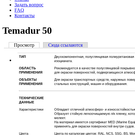
Задать вопрос
FAQ
Контакты
Temadur 50
Просмотр
(активная вкладка)
Сюда ссылаются
Главные вкладки
ТИП
Двухкомпонентная, полуглянцевая полиуретановая 
изоцианата.
ОБЛАСТЬ
Рекомендуется в качестве полуглянцевой покрывно
ПРИМЕНЕНИЯ
для окраски поверхностей, подвергающихся атмос
ОБЪЕКТЫ
Для окраски транспортных средств, наружных пове
ПРИМЕНЕНИЯ
стальных конструкций, машин и оборудования.
ТЕХНИЧЕСКИЕ
ДАННЫЕ
Характеристики
Обладает отличной атмосферо- и износостойкость
Образует стойкую легкоочищаемую л/к пленку, кото
мелеет.
На материал имеется сертификат MED (Marine Equipm
применять для окраски поверхностей внутри судов.
Цвета
Цвета по каталогам цветов: RAL, NCS, SSG, BS, Mo