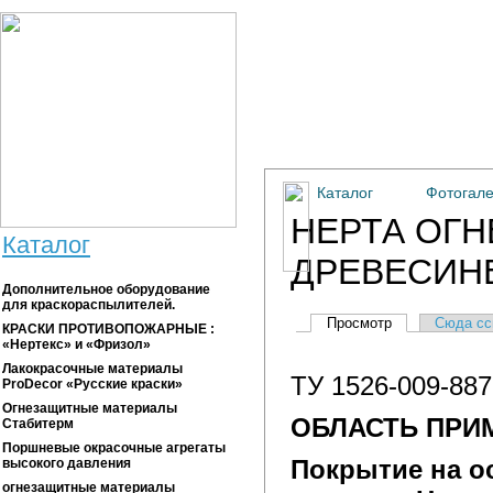
Перейти к основному содержанию
ул. Худякова, д 18, к. 2, о
Тел.: +7 (351) 21150
Факс: +7 (351) 21150
Каталог
Фотогал
НЕРТА ОГ
Каталог
ДРЕВЕСИН
Дополнительное оборудование
для краскораспылителей.
Главные вкладки
Просмотр
(активная вкла
Сюда сс
КРАСКИ ПРОТИВОПОЖАРНЫЕ :
«Нертекс» и «Фризол»
Лакокрасочные материалы
ТУ 1526-009-887
ProDecor «Русские краски»
Огнезащитные материалы
ОБЛАСТЬ ПРИ
Стабитерм
Поршневые окрасочные агрегаты
Покрытие на о
высокого давления
огнезащитные материалы