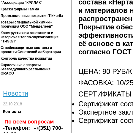
состава «Нерт
"Ассоциации "КРИЛАК"
и материалов н
Краски фирмы Гамма
Промышленные покрытия Tikkurila
распространен
Товары специальной химии -
Покрытие обес
продукция ООО "Менделеев"
Конструктивная огнезащита и
эффективности
негорючая тепло-звукоизоляция
"ТИЗОЛ"
её основе в к
Огнебиозащитные составы и
согласно ГОСТ 
пропитки Сенежской лаборатории
Контроль качества покрытий
Окрасочные аппараты
безвоздушного распыления
ЦЕНА: 90 РУБ/
GRACO
ФАСОВКА: 10/25
Новости
СЕРТИФИКАТЫ
Сертификат соо
22.10.2018
Экспертное зак
Контакты
Сертификат соо
По всем вопросам
-Телефон:
(351) 700-
+7