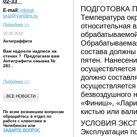
02-33
ПОДГОТОВКА 
E-mail:
inkout-
ural@yandex.ru
Температура ок
относительная в
Подробнее >>
обрабатываемой
10.08.2018
Антиграффити
Обрабатываемая
состава должны 
Вам надоели надписи на
стенах ? Предлагаем вам
пятен. Нанесен
Антиграфити
смывка №
281
.
осуществляется
должно составля
Подробнее >>
осуществляется
безвоздушного 
ВСЕ НОВОСТИ
«Финиш», «Лариу
кистью или вали
По всем возникшим вопросам
обращайтесь в отдел по
работе с клиентами в
УСЛОВИЯ ЭКС
Челябинске или
Эксплуатация п
ЗАДАЙТЕ ВОПРОС